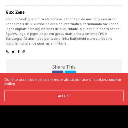
Guto Zene
Sou um Geek que adora eletrônicos e todo tipo de novidades na área.
Tenho mais de 30 cursos na área de informatica, terminando faculdade
jogos digitais e fiz alguns anos de publicidade. Alguém que adora Action
figures, lego, e jogos de pc em geral, mais principalmente FPS e
Estrategia, Fã alucinado por toda a linha Battlefield e um curioso na
historia mundial de guerras e militaria.
Share This
Our site uses cookies. Learn more about our use of cookies:
cookie
policy
PREVIOUS ARTICLE
ACCEPT
Dragon Quest XI: Echoes of an Elusive Age Chega ao Ocidente
em 4 de Setembro
NEXT ARTICLE