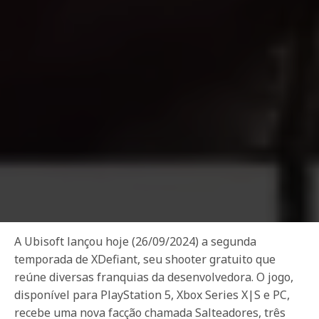
A Ubisoft lançou hoje (26/09/2024) a segunda
temporada de XDefiant, seu shooter gratuito que
reúne diversas franquias da desenvolvedora. O jogo,
disponível para PlayStation 5, Xbox Series X|S e PC,
recebe uma nova facção chamada Salteadores, três