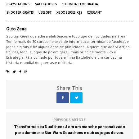
PLAYSTATION 5
SALTEADORES
SEGUNDA TEMPORADA
SHOOTER GRÁTIS
UBISOFT
XBOX SERIES X|S
XDEFIANT
Guto Zene
Sou um Geek que adora eletrônicos e todo tipo de novidades na área.
Tenho mais de 30 cursos na área de informatica, terminando faculdade
jogos digitais e fiz alguns anos de publicidade. Alguém que adora Action
figures, lego, e jogos de pc em geral, mais principalmente FPS e
Estrategia, Fã alucinado por toda a linha Battlefield e um curioso na
historia mundial de guerras e militaria.
Share This
PREVIOUS ARTICLE
Transforme seu Dualshock 4 em um manche personalizado
para dominar o Star Wars Squadrons e outros jogos de voo.