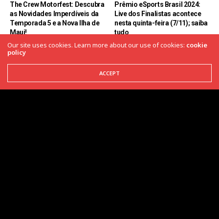
The Crew Motorfest: Descubra
Prêmio eSports Brasil 2024:
as Novidades Imperdíveis da
Live dos Finalistas acontece
Temporada 5 e a Nova Ilha de
nesta quinta-feira (7/11); saiba
Maui!
tudo
Our site uses cookies. Learn more about our use of cookies:
cookie
policy
ACCEPT
NEWS
Transforme seu Dualshock 4
em um manche personalizado
para dominar o Star Wars
Squadrons e outros jogos de
voo.
PC
Participe do Playtest de ‘The
First Descendant’ na Steam
em Maio
Home
Transforme seu Dualshock 4 em um manche personalizado para dominar o Star
Wars Squadrons e outros jogos de voo.