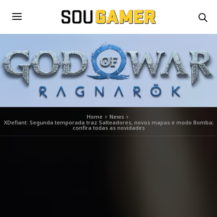
Home
News
XDefiant: Segunda temporada traz Salteadores, novos mapas e modo Bomba;
confira todas as novidades