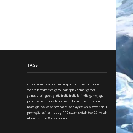
TAGS
atualização
beta
brasileiro
capcom
cuphead
curitiba
evento
fortnite
free
game
gameplay
gamer
games
games brasil
geek
gratis
indie
indie br
indie game
jogo
jogo brasileiro
jogos
lançamento
lol
mobile
nintendo
nostalgia
novidade
novidades
pc
playstation
playstation 4
promoção
ps4
psn
pubg
RPG
steam
switch
top 20
twitch
ubisoft
vendas
Xbox
xbox one