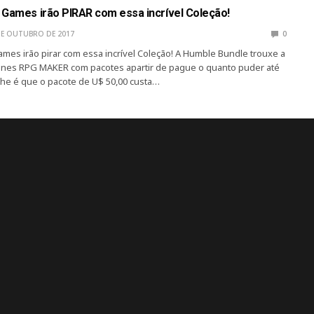
 Games irão PIRAR com essa incrível Coleção!
DE OUTUBRO DE 2017
0
mes irão pirar com essa incrível Coleção! A Humble Bundle trouxe a
ines RPG MAKER com pacotes apartir de pague o quanto puder até
alhe é que o pacote de U$ 50,00 custa…