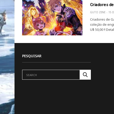
Criadores de
GUTO ZENE
15 
Criadores de Ga
coleção de eng
U$ 50,00 !! Det
PESQUISAR