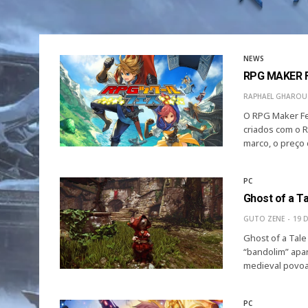
NEWS
RPG MAKER 
RAPHAEL GHAROU
O RPG Maker Fes
criados com o R
marco, o preço
PC
Ghost of a T
GUTO ZENE
19 
Ghost of a Tale
“bandolim” apa
medieval povoa
PC