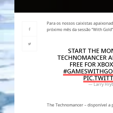
Para os nossos caixistas apaixonad
próximo mês da sessão “With Gold” 
START THE MON
TECHNOMANCER AN
FREE FOR XBO
#GAMESWITHGO
PIC.TWIT
— Larry Hry
The Technomancer – disponível a p