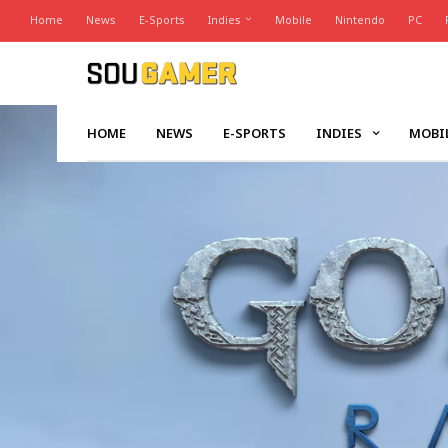
Home
News
E-Sports
Indies
Mobile
Nintendo
PC
HOME
NEWS
E-SPORTS
INDIES
MOBI