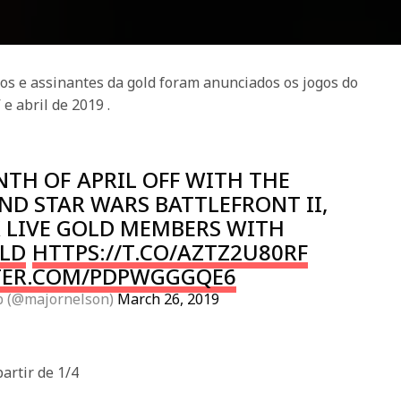
os e assinantes da gold foram anunciados os jogos do
e abril de 2019 .
TH OF APRIL OFF WITH THE
D STAR WARS BATTLEFRONT II,
X LIVE GOLD MEMBERS WITH
LD
HTTPS://T.CO/AZTZ2U80RF
TER.COM/PDPWGGGQE6
b (@majornelson)
March 26, 2019
artir de 1/4