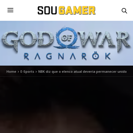
Home
E-Sports
NBK diz que o elenco atual deveria permanecer unido