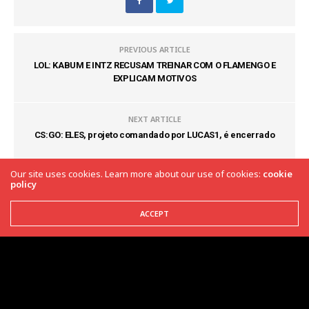
PREVIOUS ARTICLE
LOL: KABUM E INTZ RECUSAM TREINAR COM O FLAMENGO E
EXPLICAM MOTIVOS
NEXT ARTICLE
CS:GO: ELES, projeto comandado por LUCAS1, é encerrado
Our site uses cookies. Learn more about our use of cookies:
cookie
COMMENTS
(0)
policy
ACCEPT
Latest News