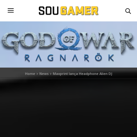
Home
News
Maxprint lança Headphone Alien DJ