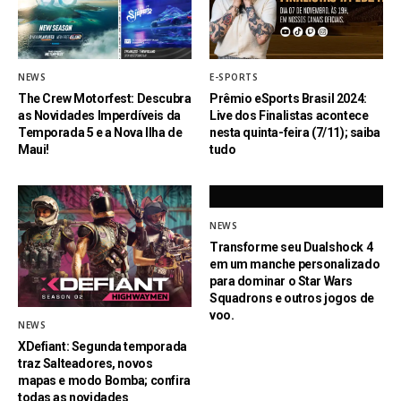
NEWS
E-SPORTS
The Crew Motorfest: Descubra
Prêmio eSports Brasil 2024:
as Novidades Imperdíveis da
Live dos Finalistas acontece
Temporada 5 e a Nova Ilha de
nesta quinta-feira (7/11); saiba
Maui!
tudo
NEWS
Transforme seu Dualshock 4
em um manche personalizado
para dominar o Star Wars
Squadrons e outros jogos de
voo.
NEWS
XDefiant: Segunda temporada
traz Salteadores, novos
mapas e modo Bomba; confira
todas as novidades