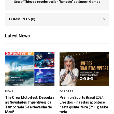
Sea of Thieves recebe trailer "honesto" da Smosh Games
COMMENTS
(0)
Latest News
NEWS
E-SPORTS
The Crew Motorfest: Descubra
Prêmio eSports Brasil 2024:
as Novidades Imperdíveis da
Live dos Finalistas acontece
Temporada 5 e a Nova Ilha de
nesta quinta-feira (7/11); saiba
Maui!
tudo