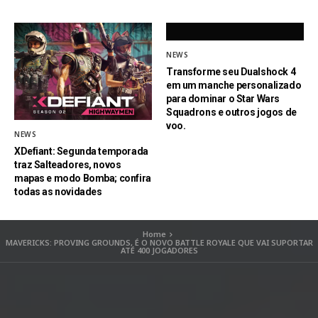
NEWS
Transforme seu Dualshock 4
em um manche personalizado
para dominar o Star Wars
Squadrons e outros jogos de
voo.
NEWS
XDefiant: Segunda temporada
traz Salteadores, novos
mapas e modo Bomba; confira
todas as novidades
Home
MAVERICKS: PROVING GROUNDS, É O NOVO BATTLE ROYALE QUE VAI SUPORTAR
ATÉ 400 JOGADORES