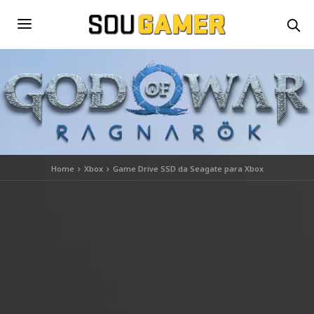
Home
Xbox
Game Drive SSD da Seagate para Xbox