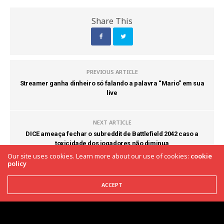
Share This
PREVIOUS ARTICLE
Streamer ganha dinheiro só falando a palavra “Mario” em sua
live
NEXT ARTICLE
DICE ameaça fechar o subreddit de Battlefield 2042 caso a
toxicidade dos jogadores não diminua
Our site uses cookies. Learn more about our use of cookies:
cookie
policy
COMMENTS
(0)
ACCEPT
Latest News