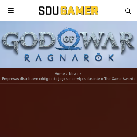
Home
News
Empresas distribuem códigos de jogos e serviços durante o The Game Awards