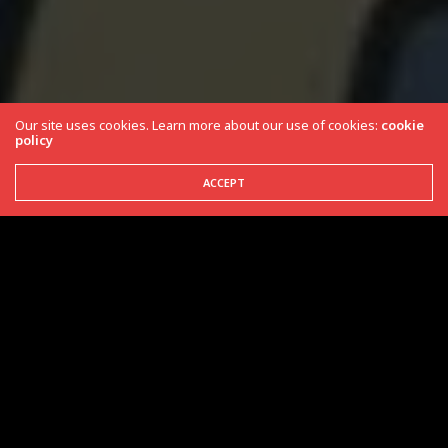
Our site uses cookies. Learn more about our use of cookies:
cookie
policy
ACCEPT
Dos mesmo criadores de
The Elder Scrolls V: Skyrim ,
Bethesda trás pela Steam Fallout 4 com 50% de
desconto em um valor baixíssimo!
O game foi lançado em 10 de novembro de 2015
porem com um preço que assustava aos novatos,
chegando a custar R$229,99 próximo
da data de lançamento na Steam.