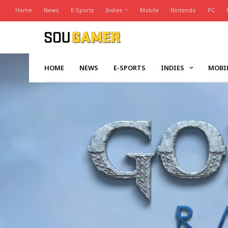
Home
News
E-Sports
Indies
Mobile
Nintendo
PC
HOME
NEWS
E-SPORTS
INDIES
MOBI