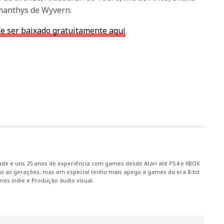
manthys de Wyvern.
e ser baixado gratuitamente aqui
.
ade e uns 25 anos de experiência com games desde Atari até PS4 e XBOX
 as gerações, mas em especial tenho mais apego a games da era 8-bit
mes indie e Produção áudio visual.