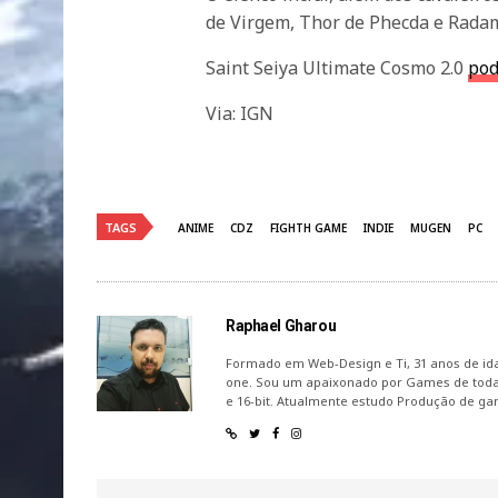
de Virgem, Thor de Phecda e Rada
Saint Seiya Ultimate Cosmo 2.0
pod
Via: IGN
TAGS
ANIME
CDZ
FIGHTH GAME
INDIE
MUGEN
PC
Raphael Gharou
Formado em Web-Design e Ti, 31 anos de id
one. Sou um apaixonado por Games de todas
e 16-bit. Atualmente estudo Produção de ga