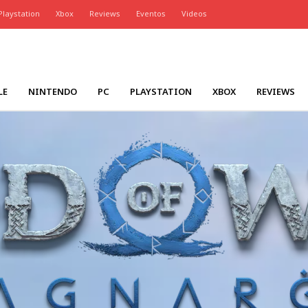
Playstation
Xbox
Reviews
Eventos
Videos
LE
NINTENDO
PC
PLAYSTATION
XBOX
REVIEWS