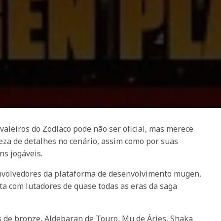
aleiros do Zodíaco pode não ser oficial, mas merece
eza de detalhes no cenário, assim como por suas
s jogáveis.
senvolvedores da plataforma de desenvolvimento mugen,
ta com lutadores de quase todas as eras da saga
os de bronze, Aldebaran de Touro, Mu de Áries, Shaka