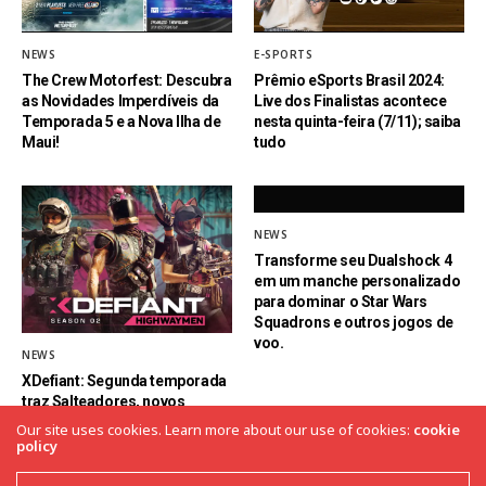
NEWS
E-SPORTS
The Crew Motorfest: Descubra
Prêmio eSports Brasil 2024:
as Novidades Imperdíveis da
Live dos Finalistas acontece
Temporada 5 e a Nova Ilha de
nesta quinta-feira (7/11); saiba
Maui!
tudo
NEWS
Transforme seu Dualshock 4
em um manche personalizado
para dominar o Star Wars
Squadrons e outros jogos de
voo.
NEWS
XDefiant: Segunda temporada
traz Salteadores, novos
mapas e modo Bomba; confira
Our site uses cookies. Learn more about our use of cookies:
cookie
todas as novidades
policy