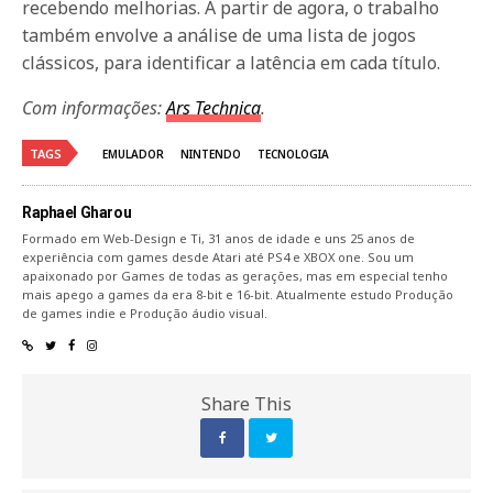
recebendo melhorias. A partir de agora, o trabalho
também envolve a análise de uma lista de jogos
clássicos, para identificar a latência em cada título.
Com informações:
Ars Technica
.
TAGS
EMULADOR
NINTENDO
TECNOLOGIA
Raphael Gharou
Formado em Web-Design e Ti, 31 anos de idade e uns 25 anos de
experiência com games desde Atari até PS4 e XBOX one. Sou um
apaixonado por Games de todas as gerações, mas em especial tenho
mais apego a games da era 8-bit e 16-bit. Atualmente estudo Produção
de games indie e Produção áudio visual.
Share This