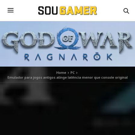
Home
PC
Emulador para jogos antigos atinge latência menor que console original