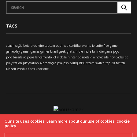
TAGS
atualização
beta
brasileiro
capcom
cuphead
curitiba
evento
fortnite
free
game
gameplay
gamer
games
games brasil
geek
gratis
indie
indie br
indie game
jogo
jogo brasileiro
jogos
lançamento
lol
mobile
nintendo
nostalgia
novidade
novidades
pc
playstation
playstation 4
promoção
ps4
psn
pubg
RPG
steam
switch
top 20
twitch
ubisoft
vendas
Xbox
xbox one
Our site uses cookies. Learn more about our use of cookies:
cookie
policy
HOME
Copyright 2019 Fuel Themes. All RIGHTS RESERVED.