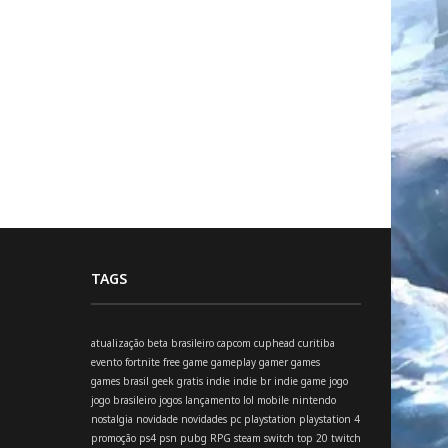
TAGS
atualização
beta
brasileiro
capcom
cuphead
curitiba
evento
fortnite
free
game
gameplay
gamer
games
games brasil
geek
gratis
indie
indie br
indie game
jogo
jogo brasileiro
jogos
lançamento
lol
mobile
nintendo
nostalgia
novidade
novidades
pc
playstation
playstation 4
promoção
ps4
psn
pubg
RPG
steam
switch
top 20
twitch