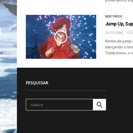
poderíamos esp
NINTENDO
Jump Up, Sup
GUTO ZENE
15 
Remix de Jump 
dançando o tem
Tombstone, o vi
PESQUISAR