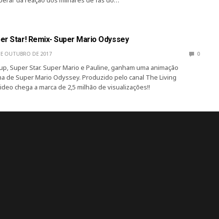
erar da reação dos milhares de fãs do…
er Star! Remix- Super Mario Odyssey
DE OUTUBRO DE 2017
0
up, Super Star. Super Mario e Pauline, ganham uma animação
a de Super Mario Odyssey. Produzido pelo canal The Living
deo chega a marca de 2,5 milhão de visualizações!!