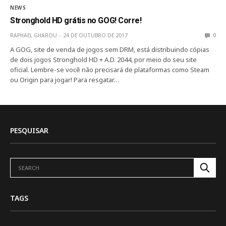
NEWS
Stronghold HD grátis no GOG! Corre!
RAPHAEL GHAROU
24 DE OUTUBRO DE 2017
0
A GOG, site de venda de jogos sem DRM, está distribuindo cópias
de dois jogos Stronghold HD + A.D. 2044, por meio do seu site
oficial. Lembre-se você não precisará de plataformas como Steam
ou Origin para jogar! Para resgatar…
PESQUISAR
TAGS