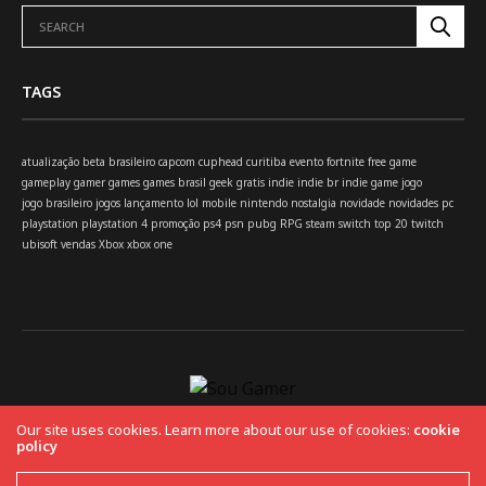
TAGS
atualização
beta
brasileiro
capcom
cuphead
curitiba
evento
fortnite
free
game
gameplay
gamer
games
games brasil
geek
gratis
indie
indie br
indie game
jogo
jogo brasileiro
jogos
lançamento
lol
mobile
nintendo
nostalgia
novidade
novidades
pc
playstation
playstation 4
promoção
ps4
psn
pubg
RPG
steam
switch
top 20
twitch
ubisoft
vendas
Xbox
xbox one
Our site uses cookies. Learn more about our use of cookies:
cookie
policy
HOME
Copyright 2019 Fuel Themes. All RIGHTS RESERVED.