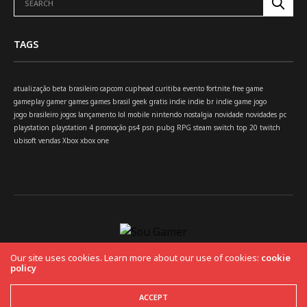
TAGS
atualização
beta
brasileiro
capcom
cuphead
curitiba
evento
fortnite
free
game
gameplay
gamer
games
games brasil
geek
gratis
indie
indie br
indie game
jogo
jogo brasileiro
jogos
lançamento
lol
mobile
nintendo
nostalgia
novidade
novidades
pc
playstation
playstation 4
promoção
ps4
psn
pubg
RPG
steam
switch
top 20
twitch
ubisoft
vendas
Xbox
xbox one
Our site uses cookies. Learn more about our use of cookies:
cookie
policy
HOME
Copyright 2019 Fuel Themes. All RIGHTS RESERVED.
ACCEPT