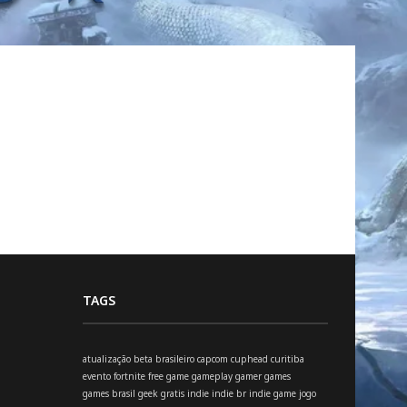
TAGS
atualização
beta
brasileiro
capcom
cuphead
curitiba
evento
fortnite
free
game
gameplay
gamer
games
games brasil
geek
gratis
indie
indie br
indie game
jogo