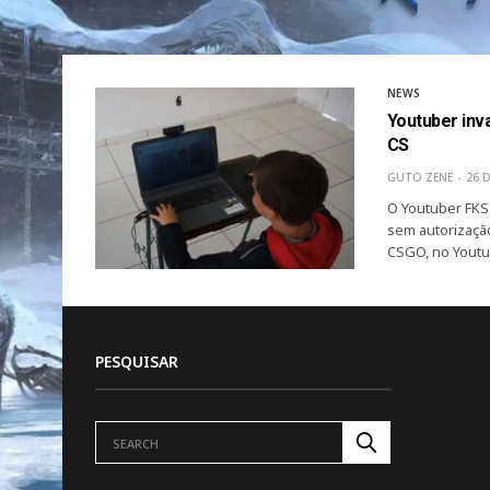
NEWS
Youtuber inva
CS
GUTO ZENE
26 
O Youtuber FKS
sem autorização
CSGO, no Youtu
PESQUISAR