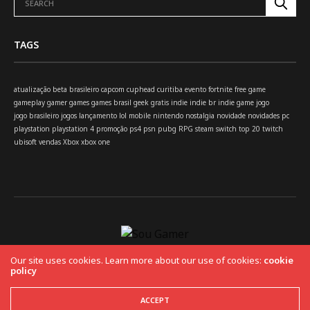
TAGS
atualização
beta
brasileiro
capcom
cuphead
curitiba
evento
fortnite
free
game
gameplay
gamer
games
games brasil
geek
gratis
indie
indie br
indie game
jogo
jogo brasileiro
jogos
lançamento
lol
mobile
nintendo
nostalgia
novidade
novidades
pc
playstation
playstation 4
promoção
ps4
psn
pubg
RPG
steam
switch
top 20
twitch
ubisoft
vendas
Xbox
xbox one
Our site uses cookies. Learn more about our use of cookies:
cookie
policy
HOME
Copyright 2019 Fuel Themes. All RIGHTS RESERVED.
ACCEPT