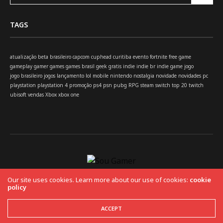
TAGS
atualização
beta
brasileiro
capcom
cuphead
curitiba
evento
fortnite
free
game
gameplay
gamer
games
games brasil
geek
gratis
indie
indie br
indie game
jogo
jogo brasileiro
jogos
lançamento
lol
mobile
nintendo
nostalgia
novidade
novidades
pc
playstation
playstation 4
promoção
ps4
psn
pubg
RPG
steam
switch
top 20
twitch
ubisoft
vendas
Xbox
xbox one
Our site uses cookies. Learn more about our use of cookies:
cookie
policy
HOME
Copyright 2019 Fuel Themes. All RIGHTS RESERVED.
ACCEPT