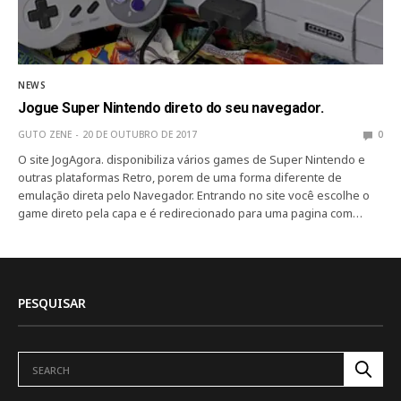
NEWS
Jogue Super Nintendo direto do seu navegador.
GUTO ZENE
20 DE OUTUBRO DE 2017
0
O site JogAgora. disponibiliza vários games de Super Nintendo e
outras plataformas Retro, porem de uma forma diferente de
emulação direta pelo Navegador. Entrando no site você escolhe o
game direto pela capa e é redirecionado para uma pagina com…
PESQUISAR