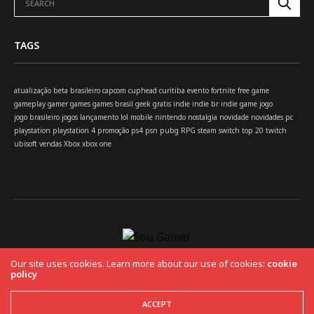
TAGS
atualização
beta
brasileiro
capcom
cuphead
curitiba
evento
fortnite
free
game
gameplay
gamer
games
games brasil
geek
gratis
indie
indie br
indie game
jogo
jogo brasileiro
jogos
lançamento
lol
mobile
nintendo
nostalgia
novidade
novidades
pc
playstation
playstation 4
promoção
ps4
psn
pubg
RPG
steam
switch
top 20
twitch
ubisoft
vendas
Xbox
xbox one
Our site uses cookies. Learn more about our use of cookies:
cookie
policy
HOME
Copyright 2019 Fuel Themes. All RIGHTS RESERVED.
ACCEPT