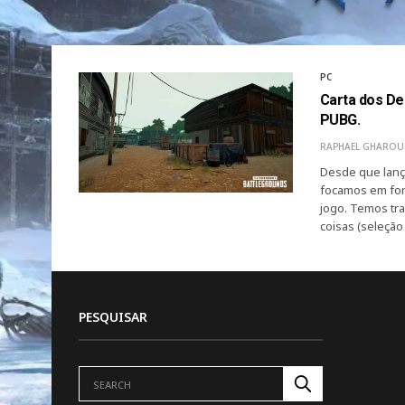
PC
Carta dos De
PUBG.
RAPHAEL GHAROU
Desde que lanç
focamos em for
jogo. Temos tr
coisas (seleçã
PESQUISAR