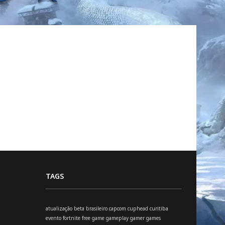
TAGS
atualização
beta
brasileiro
capcom
cuphead
curitiba
evento
fortnite
free
game
gameplay
gamer
games