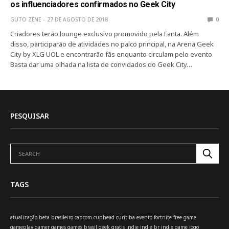
os influenciadores confirmados no Geek City
GUTO ZENE
27 DE AGOSTO DE 2018
0
Criadores terão lounge exclusivo promovido pela Fanta. Além
disso, participarão de atividades no palco principal, na Arena Geek
City by XLG UOL e encontrarão fãs enquanto circulam pelo evento
Basta dar uma olhada na lista de convidados do Geek City…
PESQUISAR
TAGS
atualização
beta
brasileiro
capcom
cuphead
curitiba
evento
fortnite
free
game
gameplay
gamer
games
games brasil
geek
gratis
indie
indie br
indie game
jogo